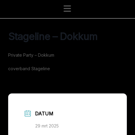
Navigation
Stageline – Dokkum
Private Party – Dokkum
coverband Stageline
DATUM
29 mrt 2025