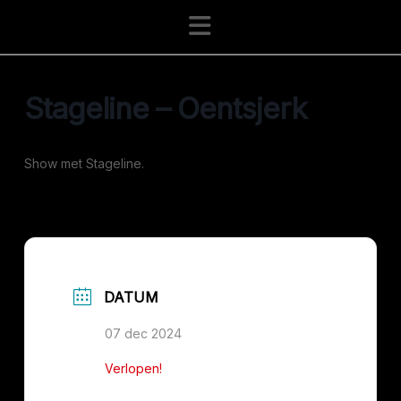
Navigation
Stageline – Oentsjerk
Show met Stageline.
DATUM
07 dec 2024
Verlopen!