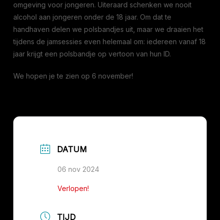
omgeving voor jongeren. Uiteraard schenken we nooit
alcohol aan jongeren onder de 18 jaar. Om dat te
handhaven delen we polsbandjes uit, maar we draaien het
tijdens de jamsessies even helemaal om: iedereen vanaf 18
jaar krijgt een polsbandje op vertoon van hun ID.
We hopen je te zien op 6 november!
DATUM
06 nov 2024
Verlopen!
TIJD