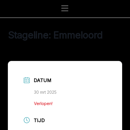
Navigation
Stageline: Emmeloord
DATUM
30 mrt 2025
Verlopen!
TIJD