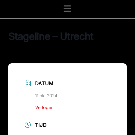
Navigation
Stageline – Utrecht
DATUM
11 okt 2024
Verlopen!
TIJD