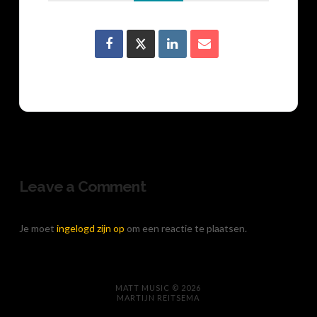
Leave a Comment
Je moet
ingelogd zijn op
om een reactie te plaatsen.
MATT MUSIC © 2026
MARTIJN REITSEMA